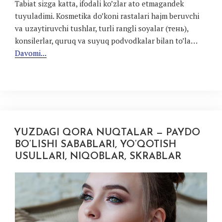
Tabiat sizga katta, ifodali ko’zlar ato etmagandek
tuyuladimi. Kosmetika do’koni rastalari hajm beruvchi
va uzaytiruvchi tushlar, turli rangli soyalar (тень),
konsilerlar, quruq va suyuq podvodkalar bilan to’la…
Davomi...
YUZDAGI QORA NUQTALAR — PAYDO
BO’LISHI SABABLARI, YO’QOTISH
USULLARI, NIQOBLAR, SKRABLAR