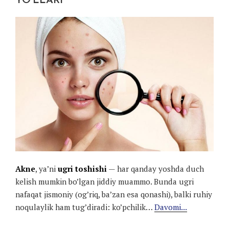
YO’LLARI
Akne
, ya’ni
ugri toshishi
— har qanday yoshda duch
kelish mumkin bo’lgan jiddiy muammo. Bunda ugri
nafaqat jismoniy (og’riq, ba’zan esa qonashi), balki ruhiy
noqulaylik ham tug’diradi: ko’pchilik…
Davomi...