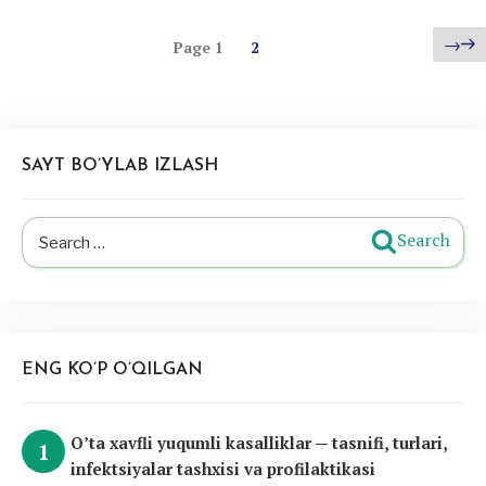
Posts
Page
→
Page
1
2
pagination
SAYT BO’YLAB IZLASH
Search
Search
for:
ENG KO’P O’QILGAN
O’ta xavfli yuqumli kasalliklar — tasnifi, turlari,
infektsiyalar tashxisi va profilaktikasi