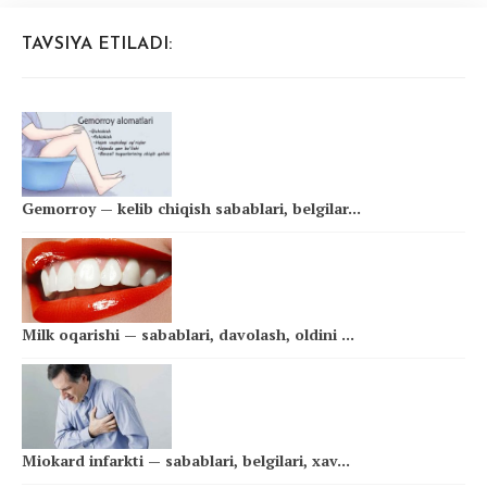
TAVSIYA ETILADI:
Gemorroy — kelib chiqish sabablari, belgilar...
Milk oqarishi — sabablari, davolash, oldini ...
Miokard infarkti — sabablari, belgilari, xav...