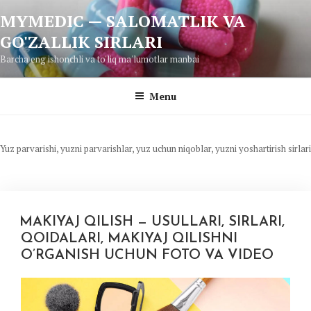
Skip
MYMEDIC — SALOMATLIK VA
to
GO'ZALLIK SIRLARI
content
Barcha eng ishonchli va to'liq ma'lumotlar manbai
Menu
Yuz parvarishi, yuzni parvarishlar, yuz uchun niqoblar, yuzni yoshartirish sirlari
MAKIYAJ QILISH — USULLARI, SIRLARI,
QOIDALARI, MAKIYAJ QILISHNI
O’RGANISH UCHUN FOTO VA VIDEO