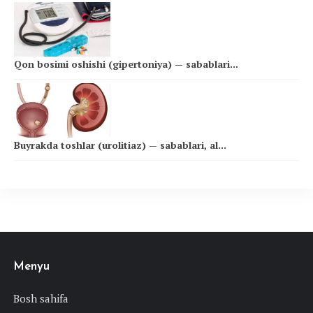
Qon bosimi oshishi (gipertoniya) — sabablari...
Buyrakda toshlar (urolitiaz) — sabablari, al...
Menyu
Bosh sahifa