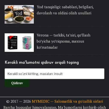
Yod tanqisligi: sabablari, belgilari,
davolash va oldini olish usullari
Verona — tarkibi, ta’siri, qo’llash
bo’yicha yo’riqnoma, maxsus
ko’rsatmalar
Kerakli ma'lumotni qidiruv orqali toping
© 2017 — 2026
MYMEDIC — Salomatlik va go'zallik sirlari
Barcha huquqlar himoyalangan. Ma'lumotlarni ko'chirib olish