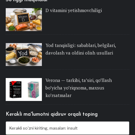
D vitamini yetishmovchiligi
Yod tanqisligi: sabablari, belgilari,
davolash va oldini olish usullari
Verona — tarkibi, ta’siri, qo’llash
bo’yicha yo’riqnoma, maxsus
ko’rsatmalar
Kerakli ma'lumotni qidiruv orqali toping