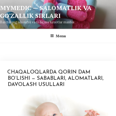
Skip
MYMEDIC — SALOMATLIK VA
to
GO'ZALLIK SIRLARI
content
Barcha eng ishonchli va to'liq ma'lumotlar manbai
Menu
CHAQALOQLARDA QORIN DAM
BO’LISHI — SABABLARI, ALOMATLARI,
DAVOLASH USULLARI