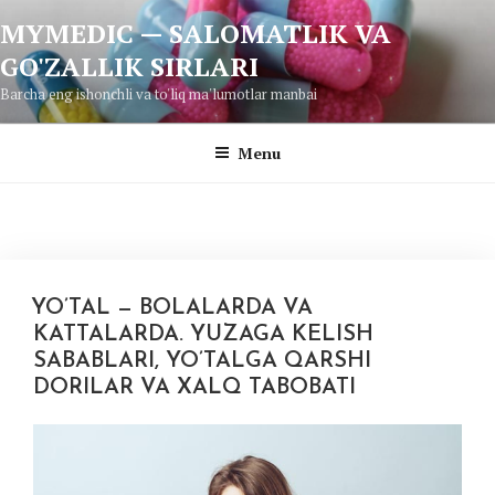
Skip
MYMEDIC — SALOMATLIK VA
to
GO'ZALLIK SIRLARI
content
Barcha eng ishonchli va to'liq ma'lumotlar manbai
Menu
YO’TAL — BOLALARDA VA
KATTALARDA. YUZAGA KELISH
SABABLARI, YO’TALGA QARSHI
DORILAR VA XALQ TABOBATI