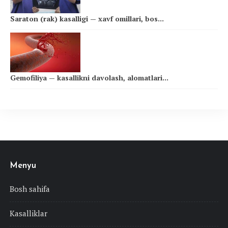
Saraton (rak) kasalligi — xavf omillari, bos...
Gemofiliya — kasallikni davolash, alomatlari...
Menyu
Bosh sahifa
Kasalliklar