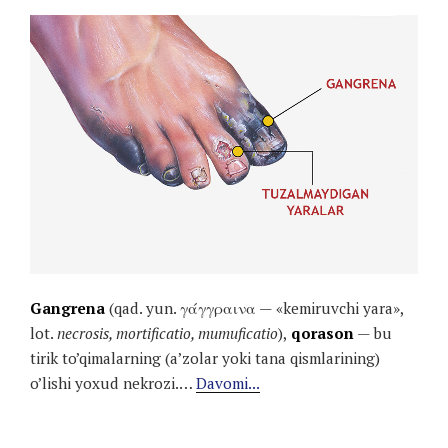
Gangrena
(qad. yun. γάγγραινα — «kemiruvchi yara»,
lot.
necrosis, mortificatio, mumuficatio
),
qorason
— bu
tirik to’qimalarning (a’zolar yoki tana qismlarining)
o’lishi yoxud nekrozi.…
Davomi...