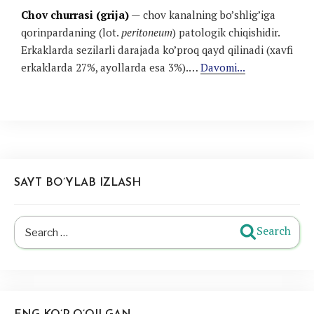
Chov churrasi (grija)
— chov kanalning bo’shlig’iga
qorinpardaning (lot.
peritoneum
) patologik chiqishidir.
Erkaklarda sezilarli darajada ko’proq qayd qilinadi (xavfi
erkaklarda 27%, ayollarda esa 3%).…
Davomi...
SAYT BO’YLAB IZLASH
Search
Search
for: