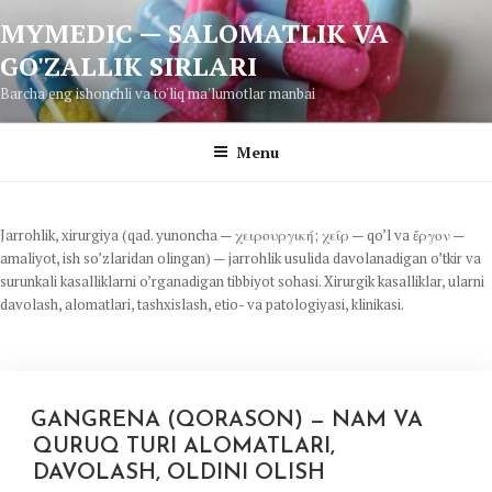
Skip
MYMEDIC — SALOMATLIK VA
to
GO'ZALLIK SIRLARI
content
Barcha eng ishonchli va to'liq ma'lumotlar manbai
Menu
Jarrohlik, xirurgiya (qad. yunoncha — χειρουργική; χείρ — qo’l va ἔργον —
amaliyot, ish so’zlaridan olingan) — jarrohlik usulida davolanadigan o’tkir va
surunkali kasalliklarni o’rganadigan tibbiyot sohasi. Xirurgik kasalliklar, ularni
davolash, alomatlari, tashxislash, etio- va patologiyasi, klinikasi.
GANGRENA (QORASON) — NAM VA
QURUQ TURI ALOMATLARI,
DAVOLASH, OLDINI OLISH