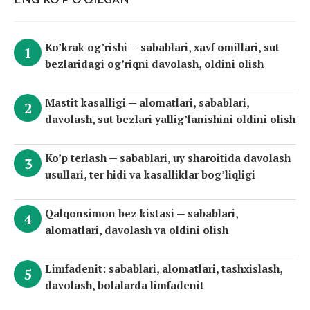
ENG KO’P O’QILGAN
Ko’krak og’rishi — sabablari, xavf omillari, sut
bezlaridagi og’riqni davolash, oldini olish
Mastit kasalligi — alomatlari, sabablari,
davolash, sut bezlari yallig’lanishini oldini olish
Ko’p terlash — sabablari, uy sharoitida davolash
usullari, ter hidi va kasalliklar bog’liqligi
Qalqonsimon bez kistasi — sabablari,
alomatlari, davolash va oldini olish
Limfadenit: sabablari, alomatlari, tashxislash,
davolash, bolalarda limfadenit