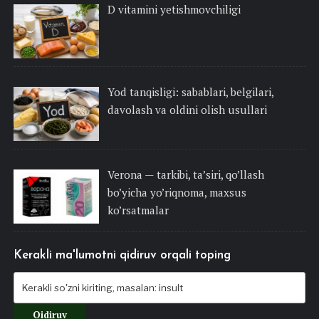
D vitamini yetishmovchiligi
Yod tanqisligi: sabablari, belgilari,
davolash va oldini olish usullari
Verona — tarkibi, ta’siri, qo’llash
bo’yicha yo’riqnoma, maxsus
ko’rsatmalar
Kerakli ma'lumotni qidiruv orqali toping