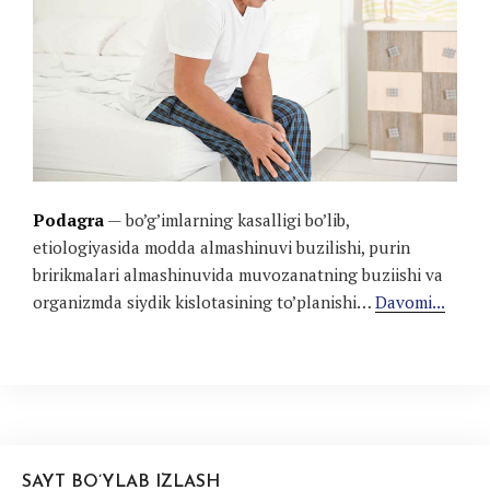
Podagra
— bo’g’imlarning kasalligi bo’lib,
etiologiyasida modda almashinuvi buzilishi, purin
bririkmalari almashinuvida muvozanatning buziishi va
organizmda siydik kislotasining to’planishi…
Davomi...
SAYT BO’YLAB IZLASH