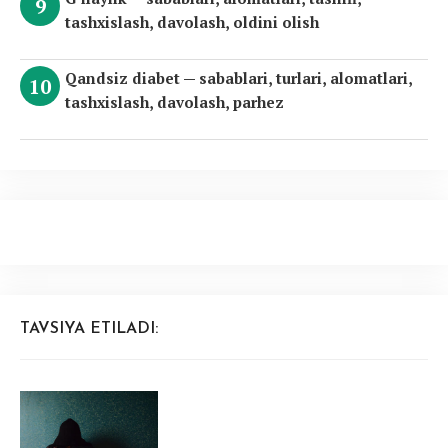
tashxislash, davolash, oldini olish
Qandsiz diabet — sabablari, turlari, alomatlari,
tashxislash, davolash, parhez
TAVSIYA ETILADI: