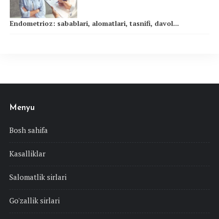
Endometrioz: sabablari, alomatlari, tasnifi, davol...
Menyu
Bosh sahifa
Kasalliklar
Salomatlik sirlari
Go'zallik sirlari